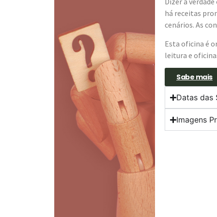
Dizer a verdade
há receitas pron
cenários. As co
Esta oficina é 
leitura e oficin
Sabe mais
Datas das
Imagens P