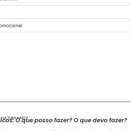
omocional
 CULTURA E ARTE
icos: O que posso fazer? O que devo fazer?