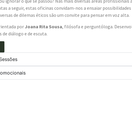
 ou ignorar o que se passou? Nas mais diversas áreas profissionai
tas a seguir, estas oficinas convidam-nos a ensaiar possibilidades 
nversas de dilemas éticos são um convite para pensar em voz alta.
orientada por
Joana Rita Sousa
, filósofa e perguntóloga. Desenvol
as de diálogo e de escuta.
 Sessões
romocionais