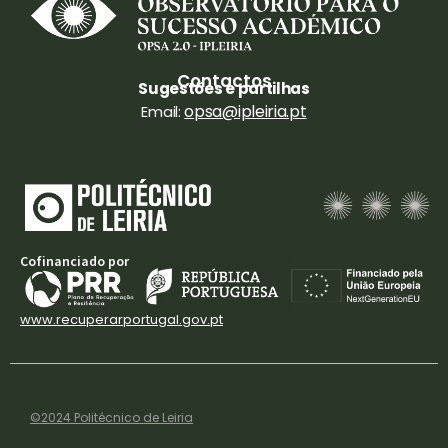
Contactos
Sugestões e partilhas
opsa@ipleiria.pt
Email:
Cofinanciado por
www.recuperarportugal.gov.pt
©2024 Politécnico de Leiria